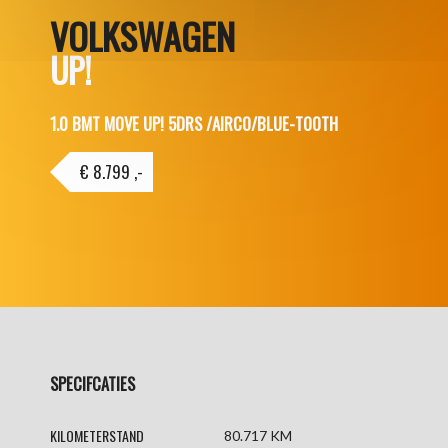
VOLKSWAGEN
UP!
1.0 BMT MOVE UP! 5DRS /AIRCO/BLUE-TOOTH
€ 8.799 ,-
SPECIFCATIES
KILOMETERSTAND
80.717 KM